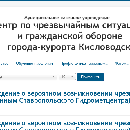
ьство
Обучение населения
Профилактика терроризма
Фотома
од
10
Применить
ждение о вероятном возникновении чре
анным Ставропольского Гидрометцентра)
ждение о вероятном возникновении чре
анным Ставропольского Гидрометцентра)