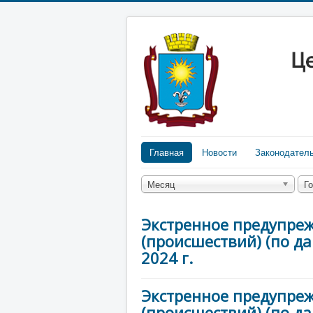
Главная
Новости
Законодател
Месяц
Г
Экстренное предупре
(происшествий) (по д
2024 г.
Экстренное предупре
(происшествий) (по д