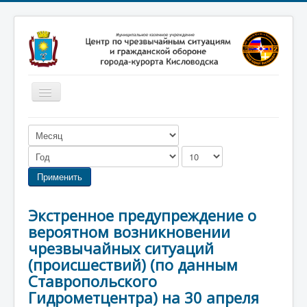
Включить/
выключить
навигацию
Главная
Новости
Законодательство
Применить
Обучение населения
Экстренное предупреждение о
Профилактика терроризма
вероятном возникновении
Фотоматериалы
чрезвычайных ситуаций
(происшествий) (по данным
О нас
Ставропольского
Гидрометцентра) на 30 апреля