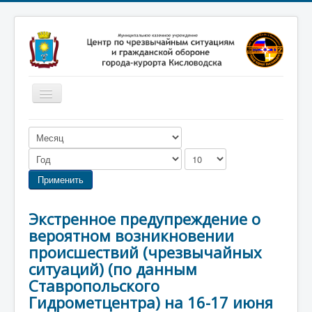
Включить/
выключить
навигацию
Главная
Новости
Законодательство
Применить
Обучение населения
Экстренное предупреждение о
Профилактика терроризма
вероятном возникновении
Фотоматериалы
происшествий (чрезвычайных
ситуаций) (по данным
О нас
Ставропольского
Гидрометцентра) на 16-17 июня