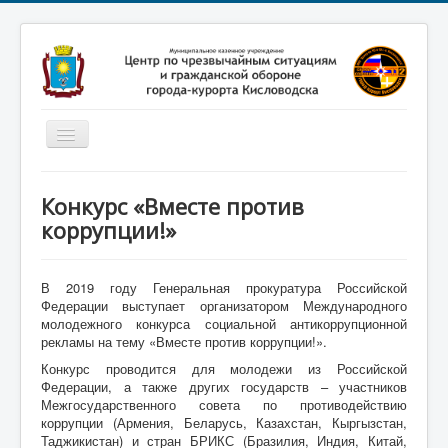
Включить/
выключить
навигацию
Главная
Конкурс «Вместе против
Новости
коррупции!»
Законодательство
Обучение населения
В 2019 году Генеральная прокуратура Российской
Федерации выступает организатором Международного
Профилактика терроризма
молодежного конкурса социальной антикоррупционной
рекламы на тему «Вместе против коррупции!».
Фотоматериалы
Конкурс проводится для молодежи из Российской
Федерации, а также других государств – участников
О нас
Межгосударственного совета по противодействию
коррупции (Армения, Беларусь, Казахстан, Кыргызстан,
Таджикистан) и стран БРИКС (Бразилия, Индия, Китай,