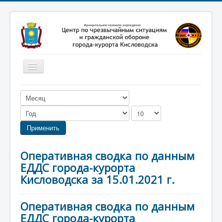
Включить/
выключить
навигацию
Главная
Новости
Законодательство
Применить
Обучение населения
Оперативная сводка по данным
Профилактика терроризма
ЕДДС города-курорта
Фотоматериалы
Кисловодска за 15.01.2021 г.
О нас
Оперативная сводка по данным
ЕДДС города-курорта