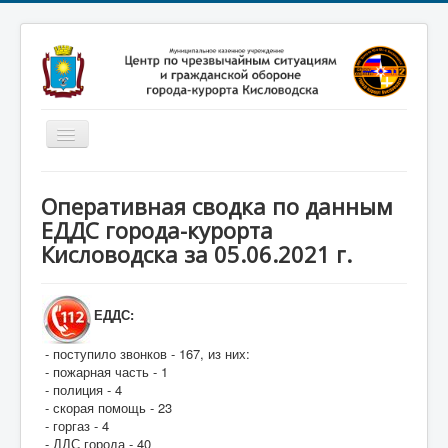
Включить/
выключить
навигацию
Главная
Оперативная сводка по данным
Новости
ЕДДС города-курорта
Кисловодска за 05.06.2021 г.
Законодательство
Обучение населения
ЕДДС:
Профилактика терроризма
- поступило звонков - 167, из них:
Фотоматериалы
- пожарная часть - 1
О нас
- полиция - 4
- скорая помощь - 23
- горгаз - 4
- ДДС города - 40