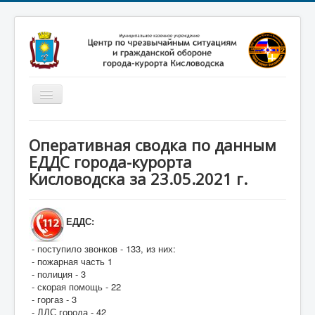
Включить/
выключить
навигацию
Главная
Оперативная сводка по данным
Новости
ЕДДС города-курорта
Кисловодска за 23.05.2021 г.
Законодательство
Обучение населения
ЕДДС:
Профилактика терроризма
- поступило звонков - 133, из них:
Фотоматериалы
- пожарная часть 1
О нас
- полиция - 3
- скорая помощь - 22
- горгаз - 3
- ДДС города - 42