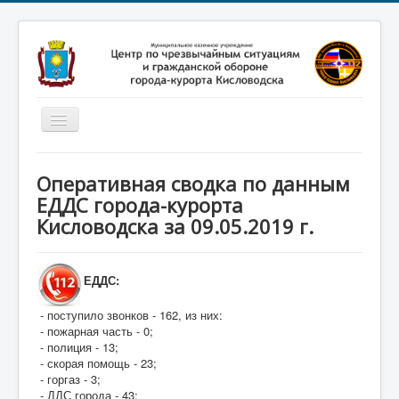
Включить/
выключить
навигацию
Главная
Оперативная сводка по данным
Новости
ЕДДС города-курорта
Кисловодска за 09.05.2019 г.
Законодательство
Обучение населения
ЕДДС:
Профилактика терроризма
- поступило звонков - 162, из них:
Фотоматериалы
- пожарная часть - 0;
О нас
- полиция - 13;
- скорая помощь - 23;
- горгаз - 3;
- ДДС города - 43;