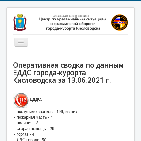
Включить/
выключить
навигацию
Главная
Оперативная сводка по данным
Новости
ЕДДС города-курорта
Кисловодска за 13.06.2021 г.
Законодательство
Обучение населения
ЕДДС:
Профилактика терроризма
- поступило звонков - 196, из них:
Фотоматериалы
- пожарная часть - 1
О нас
- полиция - 8
- скорая помощь - 29
- горгаз - 4
- ДДС города -50