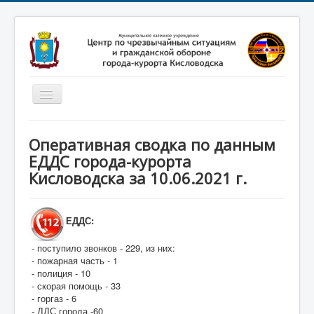
Включить/
выключить
навигацию
Главная
Оперативная сводка по данным
Новости
ЕДДС города-курорта
Кисловодска за 10.06.2021 г.
Законодательство
Обучение населения
ЕДДС:
Профилактика терроризма
- поступило звонков - 229, из них:
Фотоматериалы
- пожарная часть - 1
О нас
- полиция - 10
- скорая помощь - 33
- горгаз - 6
- ДДС города -60