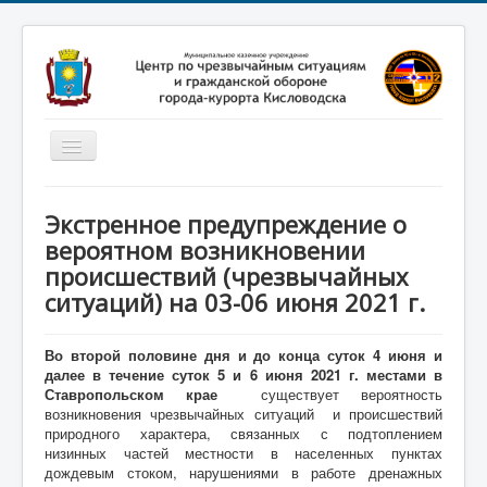
Включить/
выключить
навигацию
Главная
Экстренное предупреждение о
Новости
вероятном возникновении
происшествий (чрезвычайных
Законодательство
ситуаций) на 03-06 июня 2021 г.
Обучение населения
Профилактика терроризма
Во второй половине дня и до конца суток 4 июня и
далее в течение суток 5 и 6 июня 2021 г. местами в
Фотоматериалы
Ставропольском крае
существует вероятность
возникновения чрезвычайных ситуаций и происшествий
О нас
природного характера, связанных с подтоплением
низинных частей местности в населенных пунктах
дождевым стоком, нарушениями в работе дренажных