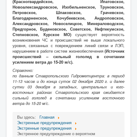
(Красногвардейское, Ипатовское,
Новоалександровское, Изобильненское, Труновское,
Петровское, Шпаковское, Грачевское,
Благодарненское, Кочубеевское, Андроповское,
Александровское, Новоселицкое, Минераловодское,
Предгорное, Буденовское, Советское, Нефтекумское,
Степновское, Курское МО)
существует вероятность
возникновения ЧС и происшествий не выше локального
уровня, связанных с повреждением линий связи и ЛЭП,
нарушением в работе систем жизнеобеспечения
(Источник
происшествий – сильный гололед в сочетании
усилением ветра до 15-20 м/с).
Справочно:
по данным Ставропольского Гидрометцентра: в период
11-13 часов и до конца суток 02 декабря 2020 г. и далее
сутки 03 декабря в западных, центральных и юго-
восточных районах Ставропольского края
ожидается
сильный гололед
в сочетании усилением восточного
ветра до 15-20 м/с.
Вы здесь:
Главная
Экстренные предупреждения
Экстренные предупреждения
Экстренное предупреждение о вероятном