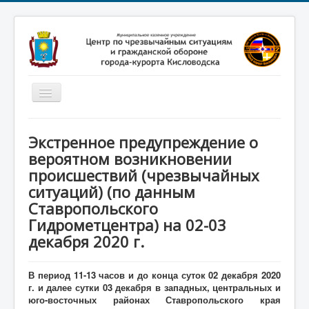
Включить/
выключить
навигацию
Главная
Экстренное предупреждение о
Новости
вероятном возникновении
происшествий (чрезвычайных
Законодательство
ситуаций) (по данным
Обучение населения
Ставропольского
Профилактика терроризма
Гидрометцентра) на 02-03
декабря 2020 г.
Фотоматериалы
О нас
В период 11-13 часов и до конца суток 02 декабря 2020
г. и далее сутки 03 декабря в западных, центральных и
юго-восточных районах Ставропольского края