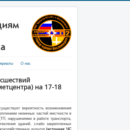
териалы
О нас
исшествий
етцентра) на 17-18
существует вероятность возникновения
оплением низинных частей местности в
ТП, нарушениями в работе транспорта,
екления зданий, слабо закрепленных
скохозяйственных культур
(источник ЧС