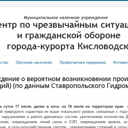
ьство
Обучение населения
Профилактика терроризма
Фотома
ждение о вероятном возникновении про
ий) (по данным Ставропольского Гидром
а суток 17 июля, далее в ночь на 18 июля на территории края
й природного характера не выше локального уровня, связанных с подт
 нарушениями в работе дренажных систем, увеличением количества Д
ения, повреждением линий связи и ЛЭП, повреждением кровли, ост
ьев, в сельскохозяйственном секторе - повреждением строений и сель