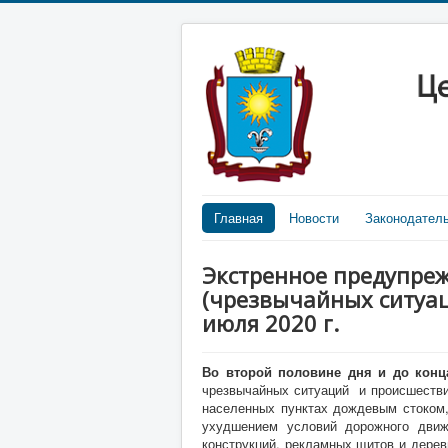
Главная
Новости
Законодател
Экстренное предупре
(чрезвычайных ситуац
июля 2020 г.
Во второй половине дня и до конц
чрезвычайных ситуаций и происшестви
населенных пунктах дождевым стоком,
ухудшением условий дорожного движ
конструкций, рекламных щитов и дерев