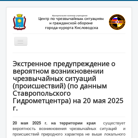
Включить/
выключить
навигацию
Главная
Экстренное предупреждение о
Новости
вероятном возникновении
чрезвычайных ситуаций
Законодательство
(происшествий) (по данным
Обучение населения
Ставропольского
Профилактика терроризма
Гидрометцентра) на 20 мая 2025
г.
Фотоматериалы
О нас
20 мая 2025 г. на территории края
существует
вероятность возникновения чрезвычайных ситуаций и
происшествий природного характера не выше локального