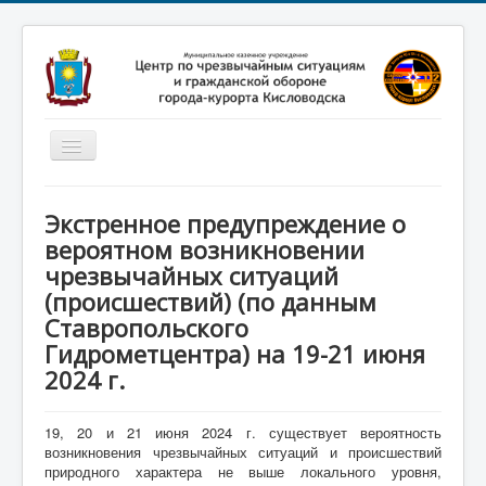
Включить/
выключить
навигацию
Главная
Экстренное предупреждение о
Новости
вероятном возникновении
чрезвычайных ситуаций
Законодательство
(происшествий) (по данным
Обучение населения
Ставропольского
Профилактика терроризма
Гидрометцентра) на 19-21 июня
2024 г.
Фотоматериалы
О нас
19, 20 и 21 июня 2024 г. существует вероятность
возникновения чрезвычайных ситуаций и происшествий
природного характера не выше локального уровня,