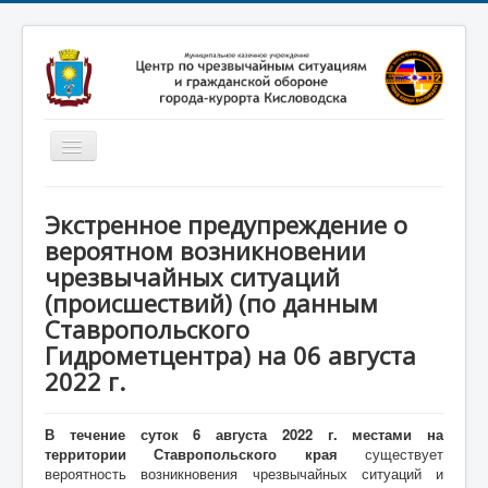
Включить/
выключить
навигацию
Главная
Экстренное предупреждение о
Новости
вероятном возникновении
чрезвычайных ситуаций
Законодательство
(происшествий) (по данным
Обучение населения
Ставропольского
Профилактика терроризма
Гидрометцентра) на 06 августа
2022 г.
Фотоматериалы
О нас
В течение суток 6 августа 2022 г. местами на
территории Ставропольского края
существует
вероятность возникновения чрезвычайных ситуаций и