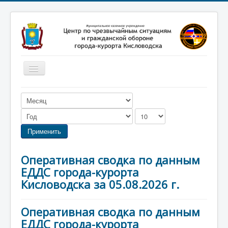
Включить/
выключить
навигацию
Главная
Новости
Законодательство
Применить
Обучение населения
Оперативная сводка по данным
Профилактика терроризма
ЕДДС города-курорта
Фотоматериалы
Кисловодска за 05.08.2026 г.
О нас
Оперативная сводка по данным
ЕДДС города-курорта