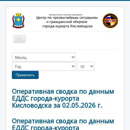
Включить/
выключить
навигацию
Главная
Новости
Законодательство
Применить
Обучение населения
Оперативная сводка по данным
Профилактика терроризма
ЕДДС города-курорта
Фотоматериалы
Кисловодска за 02.05.2026 г.
О нас
Оперативная сводка по данным
ЕДДС города-курорта