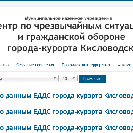
ьство
Обучение населения
Профилактика терроризма
Фотома
од
10
Применить
о данным ЕДДС города-курорта Кисловодс
о данным ЕДДС города-курорта Кисловодс
о данным ЕДДС города-курорта Кисловодс