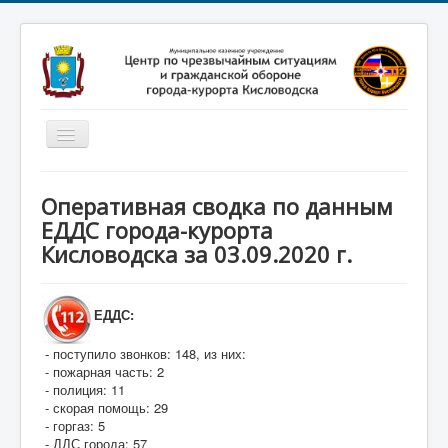
Включить/
выключить
навигацию
Главная
Оперативная сводка по данным
Новости
ЕДДС города-курорта
Кисловодска за 03.09.2020 г.
Законодательство
Обучение населения
ЕДДС:
Профилактика терроризма
- поступило звонков: 148, из них:
Фотоматериалы
- пожарная часть: 2
О нас
- полиция: 11
- скорая помощь: 29
- горгаз: 5
- ДДС города: 57