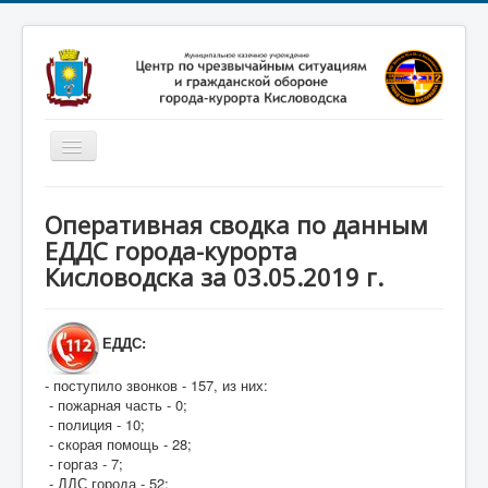
Включить/
выключить
навигацию
Главная
Оперативная сводка по данным
Новости
ЕДДС города-курорта
Кисловодска за 03.05.2019 г.
Законодательство
Обучение населения
ЕДДС:
Профилактика терроризма
- поступило звонков - 157, из них:
Фотоматериалы
- пожарная часть - 0;
О нас
- полиция - 10;
- скорая помощь - 28;
- горгаз - 7;
- ДДС города - 52;