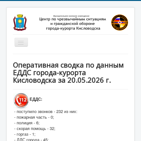
Включить/
выключить
навигацию
Главная
Оперативная сводка по данным
Новости
ЕДДС города-курорта
Кисловодска за 20.05.2026 г.
Законодательство
Обучение населения
ЕДДС:
Профилактика терроризма
- поступило звонков - 232 из них:
Фотоматериалы
- пожарная часть - 0;
О нас
- полиция - 6;
- скорая помощь - 32;
- горгаз - 1;
- ДДС города - 45;