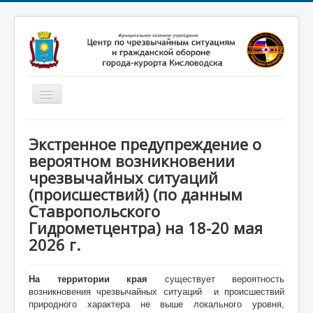
Включить/
выключить
навигацию
Главная
Экстренное предупреждение о
Новости
вероятном возникновении
чрезвычайных ситуаций
Законодательство
(происшествий) (по данным
Обучение населения
Ставропольского
Профилактика терроризма
Гидрометцентра) на 18-20 мая
2026 г.
Фотоматериалы
О нас
На территории края
существует вероятность
возникновения чрезвычайных ситуаций и происшествий
природного характера не выше локального уровня,