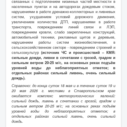
связанных с подтоплением низинных частей местности в
населенных пунктах и на автодорогах дождевым стоком,
нарушениями в работе дренажно-коллекторных и ливневых
систем, ухудшением условий дорожного движения,
увеличением количества ДТП, нарушениями в работе
транспорта, повреждением линий связи и ЛЭП,
повреждением кровли, слабо закрепленных конструкций,
автомобильной техники, рекламных щитов и деревьев,
нарушением работы систем жизнеобеспечения, в
сельскохозяйственном секторе - повреждением строений и
сельхозкультур
(источник ЧС и происшествий – КМЯ:
сильные дожди, ливни в сочетании с грозой, градом и
сильным ветром 20-25 м/с,
на основных реках подъём
уровней воды до неблагоприятных отметок; в
отдельных районах сильный ливень, очень сильный
дождь).
Справочно: до конца суток 18 мая и в течение суток 19 и
20 мая 2026 г. местами в Ставропольском крае
ожидается комплекс метеорологических явлений:
сильный дождь, ливень в сочетании с грозой, градом и
сильным ветром 20-25 м/с; на основных реках подъём
уровней воды до неблагоприятных отметок; в
отдельных районах сильный ливень, очень сильный
дождь.