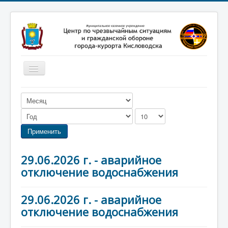
Включить/
выключить
навигацию
Главная
Новости
Законодательство
Применить
Обучение населения
29.06.2026 г. - аварийное
Профилактика терроризма
отключение водоснабжения
Фотоматериалы
29.06.2026 г. - аварийное
О нас
отключение водоснабжения