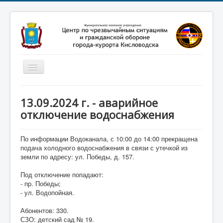
Включить/
выключить
навигацию
Главная
13.09.2024 г. - аварийное
Новости
отключение водоснабжения
Законодательство
По информации Водоканала, с 10:00 до 14:00 прекращена
Обучение населения
подача холодного водоснабжения в связи с утечкой из
земли по адресу: ул. Победы, д. 157.
Профилактика терроризма
Под отключение попадают:
Фотоматериалы
- пр. Победы;
- ул. Водопойная.
О нас
Абонентов: 330.
СЗО: детский сад № 19.