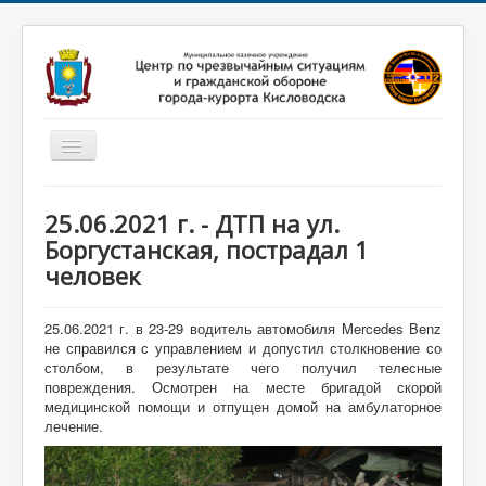
Включить/
выключить
навигацию
Главная
25.06.2021 г. - ДТП на ул.
Новости
Боргустанская, пострадал 1
человек
Законодательство
Обучение населения
25.06.2021 г. в 23-29 водитель автомобиля Mercedes Benz
Профилактика терроризма
не справился с управлением и допустил столкновение со
столбом, в результате чего получил телесные
Фотоматериалы
повреждения. Осмотрен на месте бригадой скорой
медицинской помощи и отпущен домой на амбулаторное
О нас
лечение.